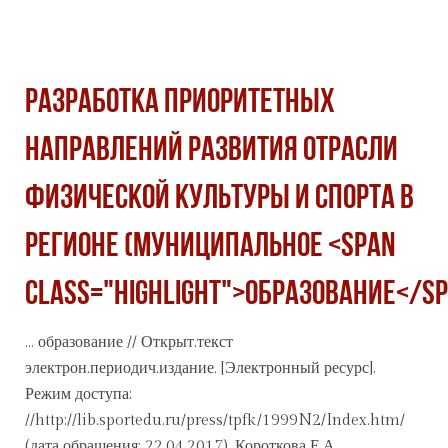
РАЗРАБОТКА ПРИОРИТЕТНЫХ
НАПРАВЛЕНИЙ РАЗВИТИЯ ОТРАСЛИ
ФИЗИЧЕСКОЙ КУЛЬТУРЫ И СПОРТА В
РЕГИОНЕ (МУНИЦИПАЛЬНОЕ <span
class="highlight">ОБРАЗОВАНИЕ</sp
...
образование
// Открыт.текст
электрон.периодич.издание. [Электронный ресурс].
Режим доступа:
//http://lib.sportedu.ru/press/tpfk/1999N2/Index.htm/
(дата обращения: 22.04.2017). Короткова Е.А.