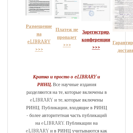
Размещение
Платеж не
Зарегистрир.
на
пропадет
конференции
eLIBRARY
Гарантир
>>>
>>>
>>>
достав
Кратко и просто о eLIBRARY и
РИНЦ.
Все научные издания
разделяются на те, которые включены в
eLIBRARY и те, которые включены
РИНЦ. Публикации, входящие в РИНЦ
- более авторитетная часть публикаций
на eLIBRARY. Публикации на
eLIBRARY и в РИНЦ учитываются как