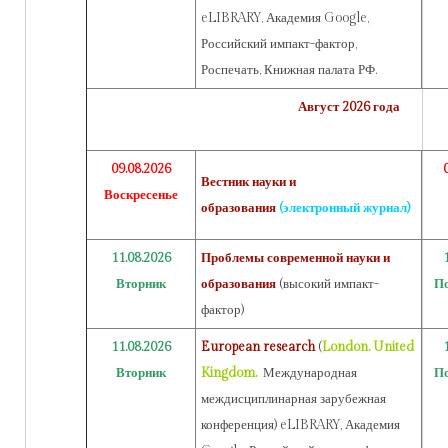
eLIBRARY, Академия Google,
Российский импакт-фактор,
Роспечать, Книжная палата РФ.
Август 2026 года
09.08.2026
Вестник науки и
Воскресенье
образования
(электронный журнал)
11.08.2026
Проблемы современной науки и
Вторник
образования
(высокий импакт-
По
фактор)
11.08.2026
European research
(
London. United
Вторник
Kingdom.
Международная
По
междисциплинарная зарубежная
конференция) eLIBRARY, Академия