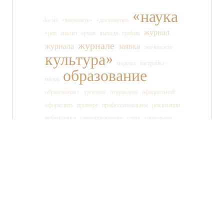
«наука
docsis
«вконтакте»
«достижения
журнал
«рен
анализ
архив
выхода
график
журнале
журнала
заявка
значимость
культура»
модема
настройка
образование
науки
образования»
оргвзнос
отправлена
официальной
оформлять
примере
профессиональное
реализации
ребрендинга
самоопределение
сетях
социальная
социальных
ссылки
старшеклассника
статьи
страницы
танца
тв»
телеканала
технология