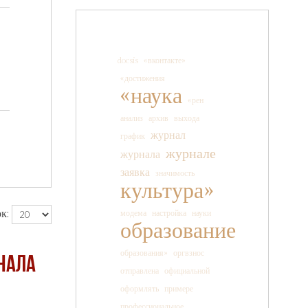
docsis
«вконтакте»
«достижения
«наука
«рен
анализ
архив
выхода
журнал
график
журнале
журнала
заявка
значимость
культура»
к:
модема
настройка
науки
образование
образования»
оргвзнос
нала
отправлена
официальной
оформлять
примере
профессиональное