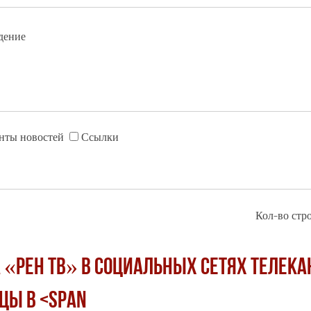
дение
нты новостей
Ссылки
Кол-во стро
 «РЕН ТВ» в социальных сетях телека
цы в <span