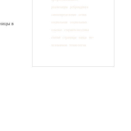
реализации
ребрендинга
самоопределение
сетях
социальная
социальных
аницы в
ссылки
старшеклассника
статьи
страницы
танца
тв»
телеканала
технология