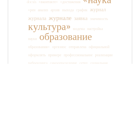
«наука
docsis
«вконтакте»
«достижения
журнал
«рен
анализ
архив
выхода
график
журнале
журнала
заявка
значимость
культура»
модема
настройка
образование
науки
образования»
оргвзнос
отправлена
официальной
оформлять
примере
профессиональное
реализации
ребрендинга
самоопределение
сетях
социальная
социальных
ссылки
старшеклассника
статьи
страницы
танца
тв»
телеканала
технология