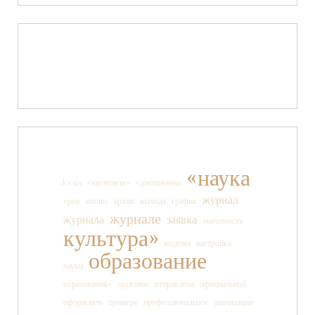
«наука
docsis
«вконтакте»
«достижения
журнал
«рен
анализ
архив
выхода
график
журнале
журнала
заявка
значимость
культура»
модема
настройка
образование
науки
образования»
оргвзнос
отправлена
официальной
оформлять
примере
профессиональное
реализации