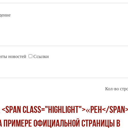
дение
нты новостей
Ссылки
Кол-во стро
<span class="highlight">«РЕН</span>
а примере официальной страницы в