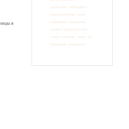
реализации
ребрендинга
самоопределение
сетях
социальная
социальных
аницы в
ссылки
старшеклассника
статьи
страницы
танца
тв»
телеканала
технология