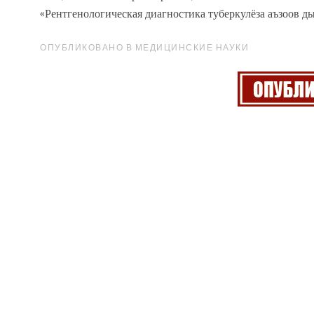
«Рен
тгенологическая диагностика туберкулёза аъзоов дых
ОПУБЛИКОВАНО В МЕДИЦИНСКИЕ НАУКИ