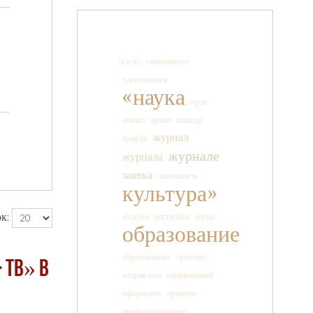
docsis
«вконтакте»
«достижения
«наука
«рен
анализ
архив
выхода
журнал
график
журнале
журнала
заявка
значимость
культура»
к:
модема
настройка
науки
образование
образования»
оргвзнос
 ТВ» в
отправлена
официальной
оформлять
примере
профессиональное