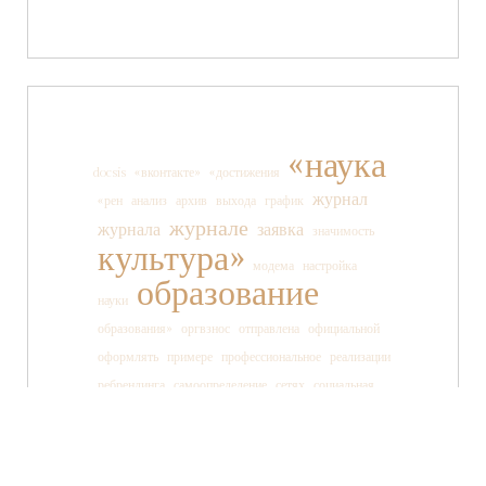
«наука
docsis
«вконтакте»
«достижения
журнал
«рен
анализ
архив
выхода
график
журнале
журнала
заявка
значимость
культура»
модема
настройка
образование
науки
образования»
оргвзнос
отправлена
официальной
оформлять
примере
профессиональное
реализации
ребрендинга
самоопределение
сетях
социальная
социальных
ссылки
старшеклассника
статьи
страницы
танца
тв»
телеканала
технология