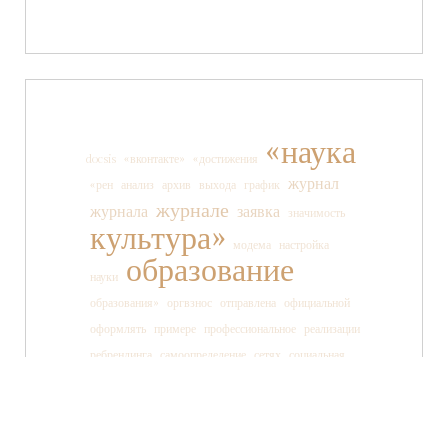
«наука
docsis
«вконтакте»
«достижения
журнал
«рен
анализ
архив
выхода
график
журнале
журнала
заявка
значимость
культура»
модема
настройка
образование
науки
образования»
оргвзнос
отправлена
официальной
оформлять
примере
профессиональное
реализации
ребрендинга
самоопределение
сетях
социальная
социальных
ссылки
старшеклассника
статьи
страницы
танца
тв»
телеканала
технология