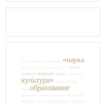
«наука
docsis
«вконтакте»
«достижения
журнал
«рен
анализ
архив
выхода
график
журнале
журнала
заявка
значимость
культура»
модема
настройка
образование
науки
образования»
оргвзнос
отправлена
официальной
оформлять
примере
профессиональное
реализации