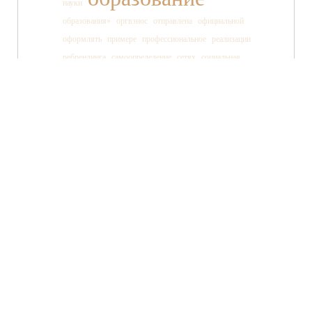
науки
образования»
оргвзнос
отправлена
официальной
оформлять
примере
профессиональное
реализации
ребрендинга
самоопределение
сетях
социальная
социальных
ссылки
старшеклассника
статьи
страницы
танца
тв»
телеканала
технология
TWITTER
FACEBOOK
ВКОНТАКТЕ