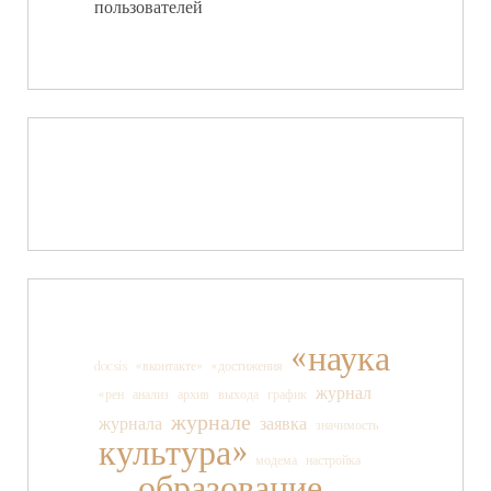
пользователей
«наука
docsis
«вконтакте»
«достижения
журнал
«рен
анализ
архив
выхода
график
журнале
журнала
заявка
значимость
культура»
модема
настройка
образование