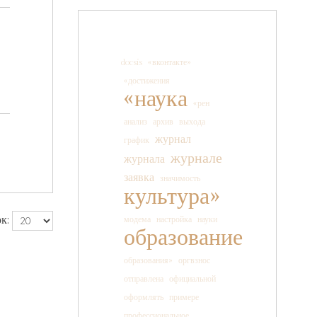
docsis
«вконтакте»
«достижения
«наука
«рен
анализ
архив
выхода
журнал
график
журнале
журнала
заявка
значимость
культура»
к:
модема
настройка
науки
образование
образования»
оргвзнос
отправлена
официальной
оформлять
примере
профессиональное