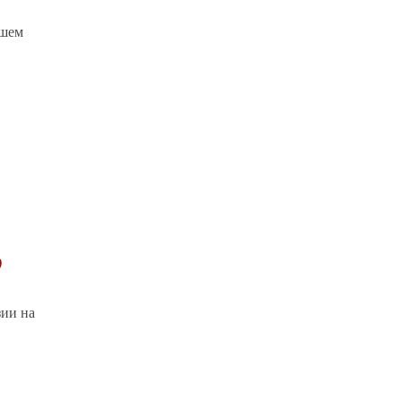
ашем
?
зии на