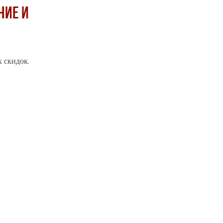
ние и
х скидок.