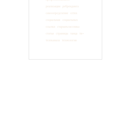
реализации
ребрендинга
самоопределение
сетях
социальная
социальных
ссылки
старшеклассника
статьи
страницы
танца
тв»
телеканала
технология