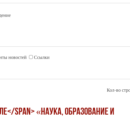
дение
нты новостей
Ссылки
Кол-во стро
але</span> «Наука, образование и