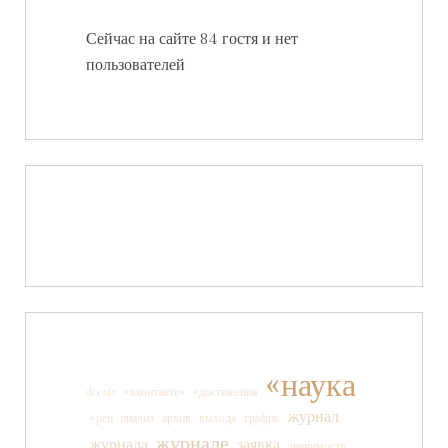
Сейчас на сайте 84 гостя и нет
пользователей
«наука
docsis
«вконтакте»
«достижения
журнал
«рен
анализ
архив
выхода
график
журнале
журнала
заявка
значимость