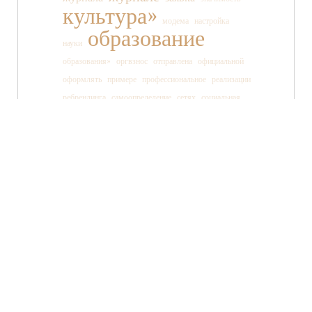
культура»
модема
настройка
образование
науки
образования»
оргвзнос
отправлена
официальной
оформлять
примере
профессиональное
реализации
ребрендинга
самоопределение
сетях
социальная
социальных
ссылки
старшеклассника
статьи
страницы
танца
тв»
телеканала
технология
TWITTER
FACEBOOK
ВКОНТАКТЕ