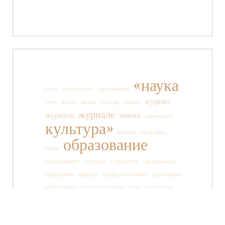
«наука
docsis
«вконтакте»
«достижения
журнал
«рен
анализ
архив
выхода
график
журнале
журнала
заявка
значимость
культура»
модема
настройка
образование
науки
образования»
оргвзнос
отправлена
официальной
оформлять
примере
профессиональное
реализации
ребрендинга
самоопределение
сетях
социальная
социальных
ссылки
старшеклассника
статьи
страницы
танца
тв»
телеканала
технология