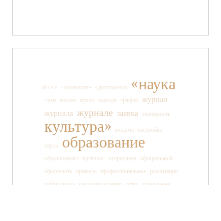
«наука
docsis
«вконтакте»
«достижения
журнал
«рен
анализ
архив
выхода
график
журнале
журнала
заявка
значимость
культура»
модема
настройка
образование
науки
образования»
оргвзнос
отправлена
официальной
оформлять
примере
профессиональное
реализации
ребрендинга
самоопределение
сетях
социальная
социальных
ссылки
старшеклассника
статьи
страницы
танца
тв»
телеканала
технология