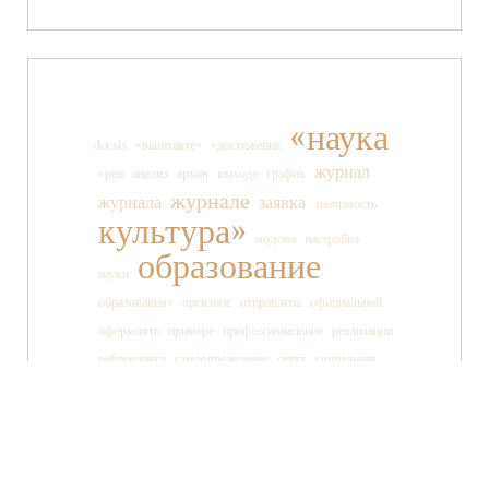
«наука
docsis
«вконтакте»
«достижения
журнал
«рен
анализ
архив
выхода
график
журнале
журнала
заявка
значимость
культура»
модема
настройка
образование
науки
образования»
оргвзнос
отправлена
официальной
оформлять
примере
профессиональное
реализации
ребрендинга
самоопределение
сетях
социальная
социальных
ссылки
старшеклассника
статьи
страницы
танца
тв»
телеканала
технология