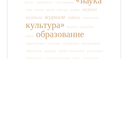
«наука
docsis
«вконтакте»
«достижения
журнал
«рен
анализ
архив
выхода
график
журнале
журнала
заявка
значимость
культура»
модема
настройка
образование
науки
образования»
оргвзнос
отправлена
официальной
оформлять
примере
профессиональное
реализации
ребрендинга
самоопределение
сетях
социальная
социальных
ссылки
старшеклассника
статьи
страницы
танца
тв»
телеканала
технология