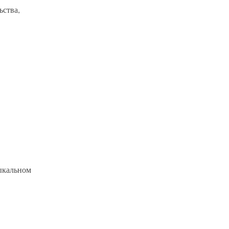
ьства,
зыкальном