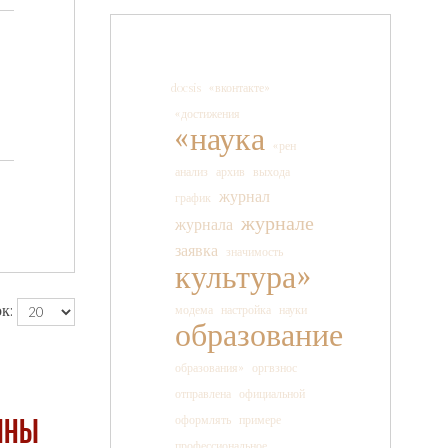
docsis
«вконтакте»
«достижения
«наука
«рен
анализ
архив
выхода
журнал
график
журнале
журнала
заявка
значимость
культура»
к:
модема
настройка
науки
образование
образования»
оргвзнос
отправлена
официальной
оформлять
примере
ИНЫ
профессиональное