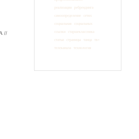
реализации
ребрендинга
самоопределение
сетях
социальная
социальных
ссылки
старшеклассника
 //
статьи
страницы
танца
тв»
телеканала
технология