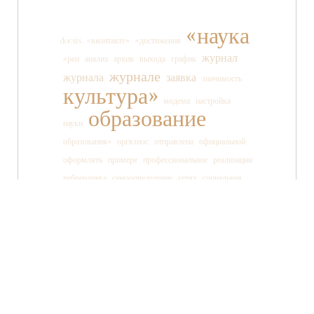
«наука
docsis
«вконтакте»
«достижения
журнал
«рен
анализ
архив
выхода
график
журнале
журнала
заявка
значимость
культура»
модема
настройка
образование
науки
образования»
оргвзнос
отправлена
официальной
оформлять
примере
профессиональное
реализации
ребрендинга
самоопределение
сетях
социальная
социальных
ссылки
старшеклассника
статьи
страницы
танца
тв»
телеканала
технология