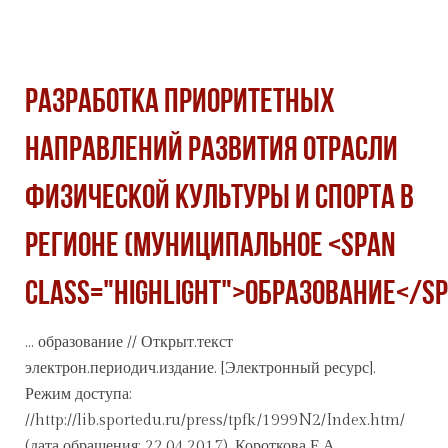
РАЗРАБОТКА ПРИОРИТЕТНЫХ
НАПРАВЛЕНИЙ РАЗВИТИЯ ОТРАСЛИ
ФИЗИЧЕСКОЙ КУЛЬТУРЫ И СПОРТА В
РЕГИОНЕ (МУНИЦИПАЛЬНОЕ <span
class="highlight">ОБРАЗОВАНИЕ</sp
...
образование
// Открыт.текст
электрон.периодич.издание. [Электронный ресурс].
Режим доступа:
//http://lib.sportedu.ru/press/tpfk/1999N2/Index.htm/
(дата обращения: 22.04.2017). Короткова Е.А.