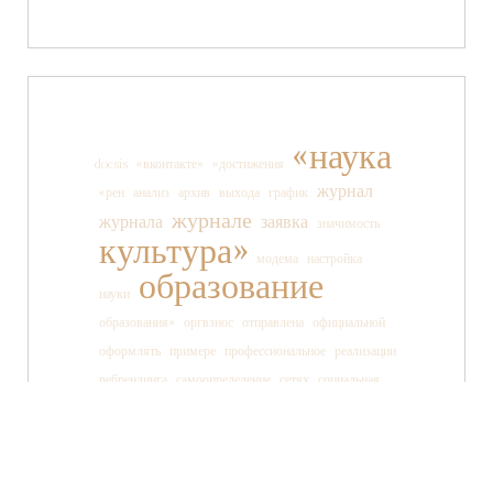
«наука
docsis
«вконтакте»
«достижения
журнал
«рен
анализ
архив
выхода
график
журнале
журнала
заявка
значимость
культура»
модема
настройка
образование
науки
образования»
оргвзнос
отправлена
официальной
оформлять
примере
профессиональное
реализации
ребрендинга
самоопределение
сетях
социальная
социальных
ссылки
старшеклассника
статьи
страницы
танца
тв»
телеканала
технология