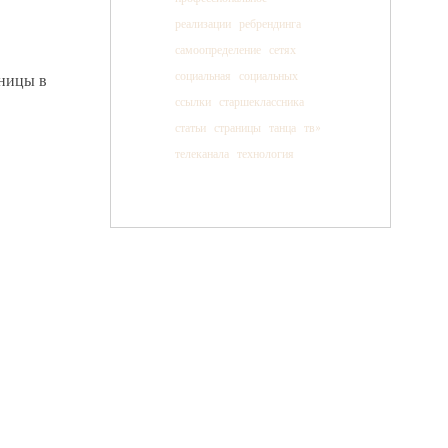
реализации
ребрендинга
самоопределение
сетях
социальная
социальных
ницы в
ссылки
старшеклассника
статьи
страницы
танца
тв»
телеканала
технология