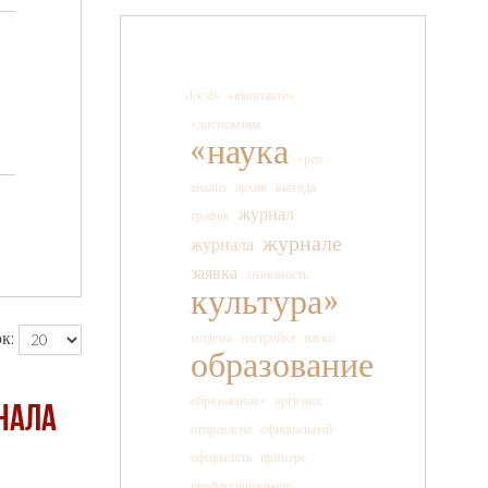
docsis
«вконтакте»
«достижения
«наука
«рен
анализ
архив
выхода
журнал
график
журнале
журнала
заявка
значимость
культура»
к:
модема
настройка
науки
образование
образования»
оргвзнос
нала
отправлена
официальной
оформлять
примере
профессиональное