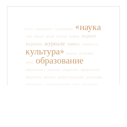
«наука
docsis
«вконтакте»
«достижения
журнал
«рен
анализ
архив
выхода
график
журнале
журнала
заявка
значимость
культура»
модема
настройка
образование
науки
образования»
оргвзнос
отправлена
официальной
оформлять
примере
профессиональное
реализации
ребрендинга
самоопределение
сетях
социальная
социальных
ссылки
старшеклассника
статьи
страницы
танца
тв»
телеканала
технология