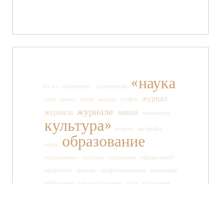
«наука
docsis
«вконтакте»
«достижения
журнал
«рен
анализ
архив
выхода
график
журнале
журнала
заявка
значимость
культура»
модема
настройка
образование
науки
образования»
оргвзнос
отправлена
официальной
оформлять
примере
профессиональное
реализации
ребрендинга
самоопределение
сетях
социальная
социальных
ссылки
старшеклассника
статьи
страницы
танца
тв»
телеканала
технология