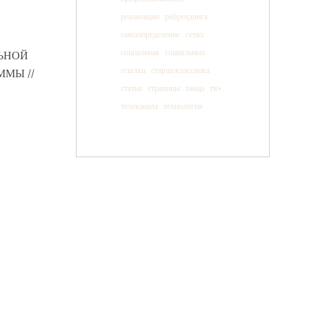
реализации
ребрендинга
самоопределение
сетях
социальная
социальных
ЛЬНОЙ
ссылки
старшеклассника
МЫ //
статьи
страницы
танца
тв»
телеканала
технология