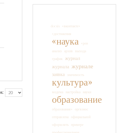
docsis
«вконтакте»
«достижения
«наука
«рен
анализ
архив
выхода
журнал
график
журнале
журнала
заявка
значимость
культура»
к:
модема
настройка
науки
образование
образования»
оргвзнос
отправлена
официальной
оформлять
примере
профессиональное