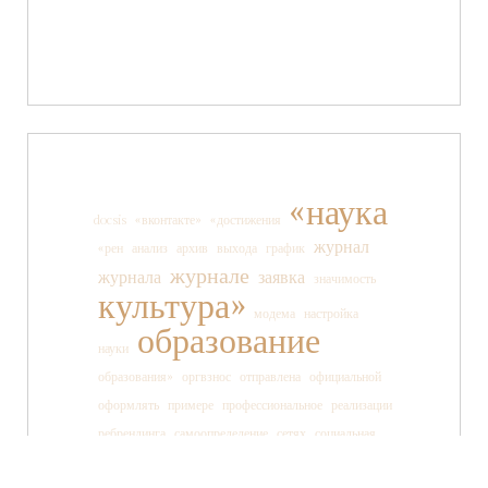
«наука
docsis
«вконтакте»
«достижения
журнал
«рен
анализ
архив
выхода
график
журнале
журнала
заявка
значимость
культура»
модема
настройка
образование
науки
образования»
оргвзнос
отправлена
официальной
оформлять
примере
профессиональное
реализации
ребрендинга
самоопределение
сетях
социальная
социальных
ссылки
старшеклассника
статьи