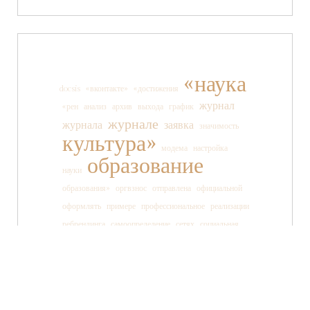
«наука
docsis
«вконтакте»
«достижения
журнал
«рен
анализ
архив
выхода
график
журнале
журнала
заявка
значимость
культура»
модема
настройка
образование
науки
образования»
оргвзнос
отправлена
официальной
оформлять
примере
профессиональное
реализации
ребрендинга
самоопределение
сетях
социальная
социальных
ссылки
старшеклассника
статьи
страницы
танца
тв»
телеканала
технология