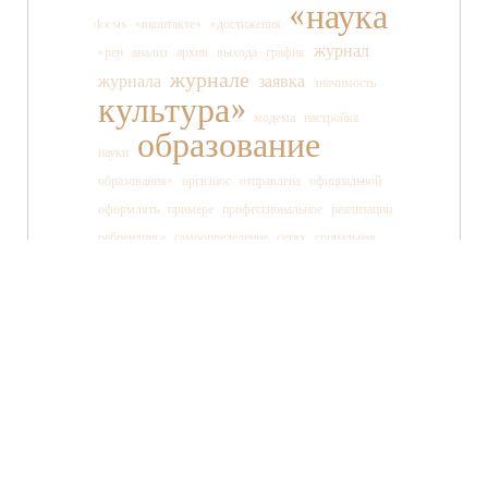
«наука
docsis
«вконтакте»
«достижения
журнал
«рен
анализ
архив
выхода
график
журнале
журнала
заявка
значимость
культура»
модема
настройка
образование
науки
образования»
оргвзнос
отправлена
официальной
оформлять
примере
профессиональное
реализации
ребрендинга
самоопределение
сетях
социальная
социальных
ссылки
старшеклассника
статьи
страницы
танца
тв»
телеканала
технология