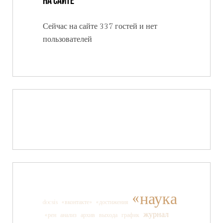
На сайте
Сейчас на сайте 337 гостей и нет
пользователей
«наука
docsis
«вконтакте»
«достижения
журнал
«рен
анализ
архив
выхода
график