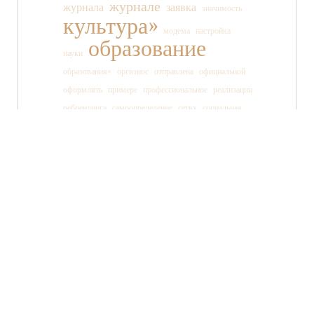
журнале
журнала
заявка
значимость
культура»
модема
настройка
образование
науки
образования»
оргвзнос
отправлена
официальной
оформлять
примере
профессиональное
реализации
ребрендинга
самоопределение
сетях
социальная
социальных
ссылки
старшеклассника
статьи
страницы
танца
тв»
телеканала
технология
TWITTER
FACEBOOK
ВКОНТАКТЕ