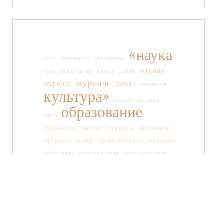
«наука
docsis
«вконтакте»
«достижения
журнал
«рен
анализ
архив
выхода
график
журнале
журнала
заявка
значимость
культура»
модема
настройка
образование
науки
образования»
оргвзнос
отправлена
официальной
оформлять
примере
профессиональное
реализации
ребрендинга
самоопределение
сетях
социальная
социальных
ссылки
старшеклассника
статьи
страницы
танца
тв»
телеканала
технология