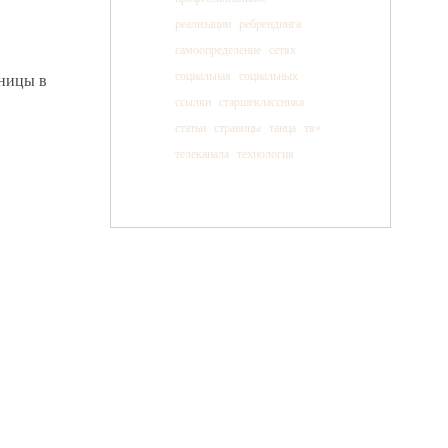
реализации
ребрендинга
самоопределение
сетях
социальная
социальных
ницы в
ссылки
старшеклассника
статьи
страницы
танца
тв»
телеканала
технология