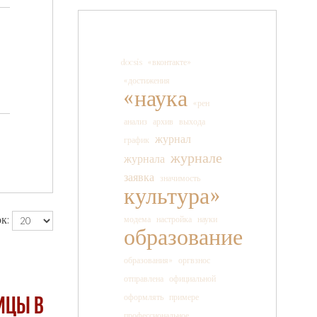
docsis
«вконтакте»
«достижения
«наука
«рен
анализ
архив
выхода
журнал
график
журнале
журнала
заявка
значимость
культура»
к:
модема
настройка
науки
образование
образования»
оргвзнос
отправлена
официальной
оформлять
примере
ицы в
профессиональное