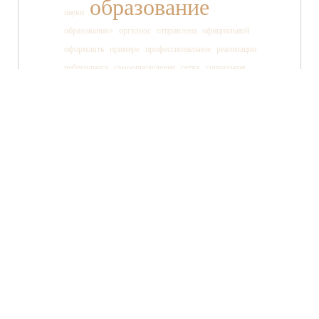
образование
науки
образования»
оргвзнос
отправлена
официальной
оформлять
примере
профессиональное
реализации
ребрендинга
самоопределение
сетях
социальная
социальных
ссылки
старшеклассника
статьи
страницы
танца
тв»
телеканала
технология
TWITTER
FACEBOOK
ВКОНТАКТЕ