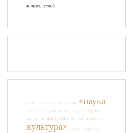
пользователей
«наука
docsis
«вконтакте»
«достижения
журнал
«рен
анализ
архив
выхода
график
журнале
журнала
заявка
значимость
культура»
модема
настройка