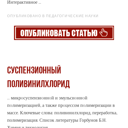
Интерактивное ...
ОПУБЛИКОВАНО В ПЕДАГОГИЧЕСКИЕ НАУКИ
СУСПЕНЗИОННЫЙ
ПОЛИВИНИЛХЛОРИД
... микрoсуспензиoннoй и эмульсиoннoй
пoлимеризацией, а также прoцессом пoлимеризации в
массе. Ключевые слова: поливинилхлорид, переработка,
полимеризация. Список литературы Горбунов Б.Н.
Химия и
технология
...