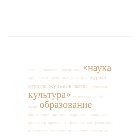
«наука
docsis
«вконтакте»
«достижения
журнал
«рен
анализ
архив
выхода
график
журнале
журнала
заявка
значимость
культура»
модема
настройка
образование
науки
образования»
оргвзнос
отправлена
официальной
оформлять
примере
профессиональное
реализации
ребрендинга
самоопределение
сетях
социальная
социальных
ссылки
старшеклассника
статьи