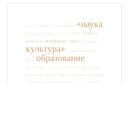
«наука
docsis
«вконтакте»
«достижения
журнал
«рен
анализ
архив
выхода
график
журнале
журнала
заявка
значимость
культура»
модема
настройка
образование
науки
образования»
оргвзнос
отправлена
официальной
оформлять
примере
профессиональное
реализации
ребрендинга
самоопределение
сетях
социальная
социальных
ссылки
старшеклассника
статьи
страницы
танца
тв»
телеканала
технология