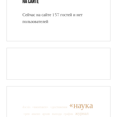
На сайте
Сейчас на сайте 157 гостей и нет
пользователей
«наука
docsis
«вконтакте»
«достижения
журнал
«рен
анализ
архив
выхода
график