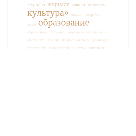
журнале
журнала
заявка
значимость
культура»
модема
настройка
образование
науки
образования»
оргвзнос
отправлена
официальной
оформлять
примере
профессиональное
реализации
ребрендинга
самоопределение
сетях
социальная
социальных
ссылки
старшеклассника
статьи
страницы
танца
тв»
телеканала
технология
TWITTER
FACEBOOK
ВКОНТАКТЕ