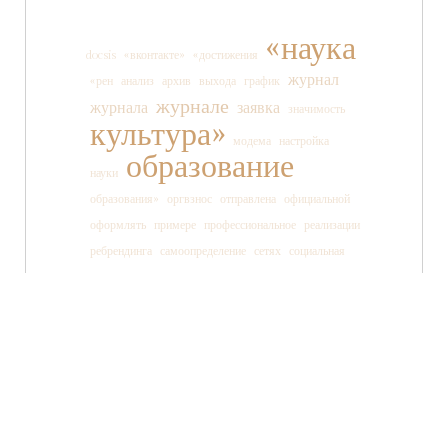
«наука
docsis
«вконтакте»
«достижения
журнал
«рен
анализ
архив
выхода
график
журнале
журнала
заявка
значимость
культура»
модема
настройка
образование
науки
образования»
оргвзнос
отправлена
официальной
оформлять
примере
профессиональное
реализации
ребрендинга
самоопределение
сетях
социальная
социальных
ссылки
старшеклассника
статьи
страницы
танца
тв»
телеканала
технология