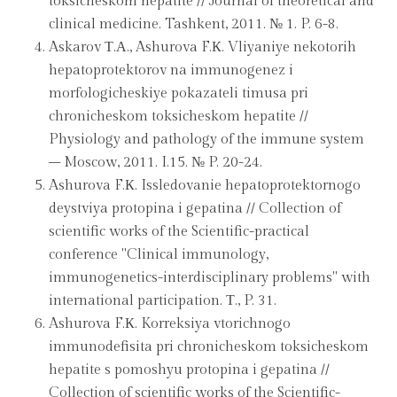
toksicheskom hepatite // Journal of theoretical and
clinical medicine. Tashkent, 2011. № 1. P. 6-8.
Askarov Т.А., Ashurova F.К. Vliyaniye nekotorih
hepatoprotektorov na immunogenez i
morfologicheskiye pokazateli timusa pri
chronicheskom toksicheskom hepatite //
Physiology and pathology of the immune system
– Moscow, 2011. I.15. № P. 20-24.
Ashurova F.К. Issledovanie hepatoprotektornogo
deystviya protopina i gepatina // Collection of
scientific works of the Scientific-practical
conference "Clinical immunology,
immunogenetics-interdisciplinary problems" with
international participation. Т., P. 31.
Ashurova F.К. Korreksiya vtorichnogo
immunodefisita pri chronicheskom toksicheskom
hepatite s pomoshyu protopina i gepatina //
Collection of scientific works of the Scientific-