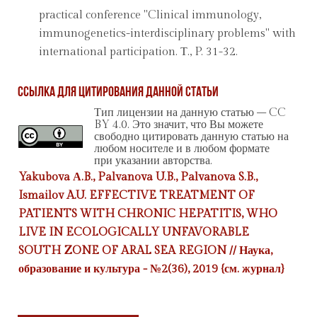
practical conference "Clinical immunology,
immunogenetics-interdisciplinary problems" with
international participation. Т., P. 31-32.
Ссылка для цитирования данной статьи
Тип лицензии на данную статью – CC
BY 4.0. Это значит, что Вы можете
свободно цитировать данную статью на
любом носителе и в любом формате
при указании авторства.
Yakubova А.B., Palvanova U.B., Palvanova S.B.,
Ismailov A.U. EFFECTIVE TREATMENT OF
PATIENTS WITH CHRONIC HEPATITIS, WHO
LIVE IN ECOLOGICALLY UNFAVORABLE
SOUTH ZONE OF ARAL SEA REGION // Наука,
образование и культура - №2(36), 2019 {
см. журнал
}