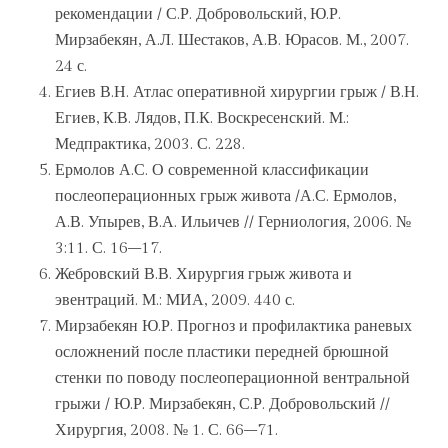
рекомендации / С.Р. Добровольский, Ю.Р.
Мирзабекян, А.Л. Шестаков, А.В. Юрасов. М., 2007.
24 с.
Егиев В.Н. Атлас оперативной хирургии грыж / В.Н.
Егиев, К.В. Лядов, П.К. Воскресенский. М.:
Медпрактика, 2003. С. 228.
Ермолов А.С. О современной классификации
послеоперационных грыж живота /А.С. Ермолов,
А.В. Упырев, В.А. Ильичев // Герниология, 2006. №
3:11. С. 16–17.
Жебровский В.В. Хирургия грыж живота и
эвентраций. М.: МИА, 2009. 440 с.
Мирзабекян Ю.Р. Прогноз и профилактика раневых
осложнений после пластики передней брюшной
стенки по поводу послеоперационной вентральной
грыжи / Ю.Р. Мирзабекян, С.Р. Добровольский //
Хирургия, 2008. № 1. С. 66–71.