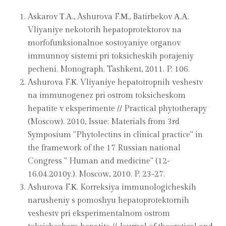
Askarov Т.А., Ashurova F.М., Batirbekov А.А.
Vliyaniye nekotorih hepatoprotektorov na
morfofunksionalnoe sostoyaniye organov
immunnoy sistemi pri toksicheskih porajeniy
pecheni. Monograph. Tashkent, 2011. P. 106.
Ashurova F.К. Vliyaniye hepatotropnih veshestv
na immunogenez pri ostrom toksicheskom
hepatite v eksperimente // Practical phytotherapy
(Moscow). 2010, Issue: Materials from 3rd
Symposium "Phytolectins in clinical practice" in
the framework of the 17 Russian national
Congress " Human and medicine" (12-
16.04.2010y.). Moscow, 2010. P. 23-27.
Ashurova F.К. Korreksiya immunologicheskih
narusheniy s pomoshyu hepatoprotektornih
veshestv pri eksperimentalnom ostrom