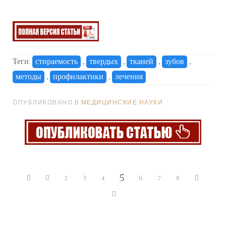
Теги:
стираемость
,
твердых
,
тканей
,
зубов
,
методы
,
профилактики
,
лечения
ОПУБЛИКОВАНО В
МЕДИЦИНСКИЕ НАУКИ
5
2
3
4
6
7
8