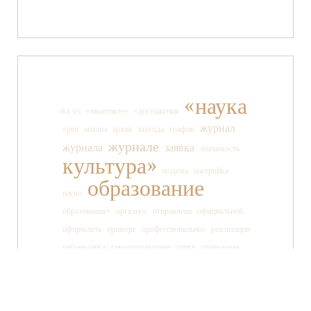
«наука
docsis
«вконтакте»
«достижения
журнал
«рен
анализ
архив
выхода
график
журнале
журнала
заявка
значимость
культура»
модема
настройка
образование
науки
образования»
оргвзнос
отправлена
официальной
оформлять
примере
профессиональное
реализации
ребрендинга
самоопределение
сетях
социальная
социальных
ссылки
старшеклассника
статьи
страницы
танца
тв»
телеканала
технология