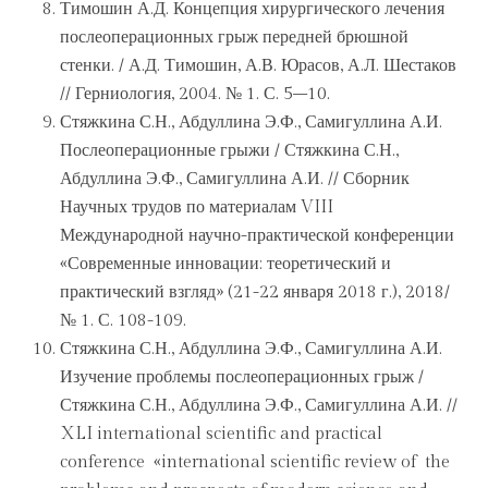
Тимошин А.Д. Концепция хирургического лечения
послеоперационных грыж передней брюшной
стенки. / А.Д. Тимошин, А.В. Юрасов, А.Л. Шестаков
// Герниология, 2004. № 1. С. 5–10.
Стяжкина С.Н., Абдуллина Э.Ф., Самигуллина А.И.
Послеоперационные грыжи / Стяжкина С.Н.,
Абдуллина Э.Ф., Самигуллина А.И. // Сборник
Научных трудов по материалам VIII
Международной научно-практической конференции
«Современные инновации: теоретический и
практический взгляд» (21-22 января 2018 г.), 2018/
№ 1. С. 108-109.
Стяжкина С.Н., Абдуллина Э.Ф., Самигуллина А.И.
Изучение проблемы послеоперационных грыж /
Стяжкина С.Н., Абдуллина Э.Ф., Самигуллина А.И. //
XLI international scientific and practical
conference «international scientific review of the