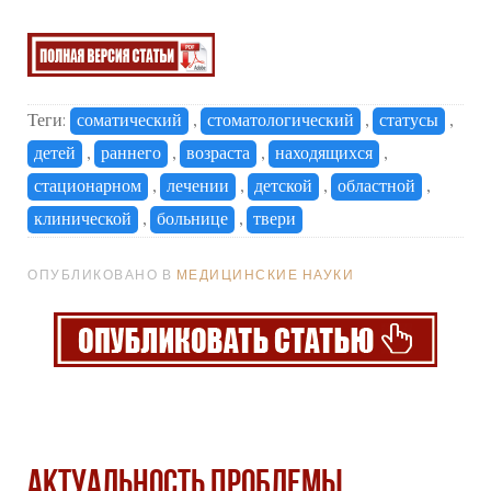
Теги:
соматический
,
стоматологический
,
статусы
,
детей
,
раннего
,
возраста
,
находящихся
,
стационарном
,
лечении
,
детской
,
областной
,
клинической
,
больнице
,
твери
ОПУБЛИКОВАНО В
МЕДИЦИНСКИЕ НАУКИ
АКТУАЛЬНОСТЬ ПРОБЛЕМЫ