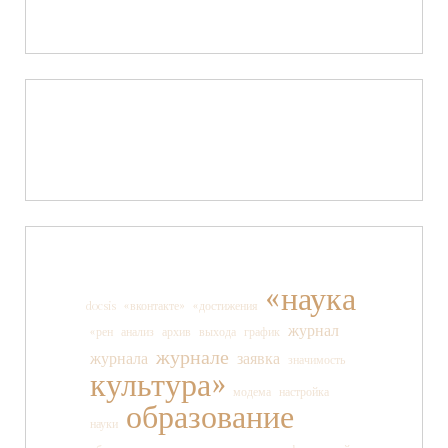
«наука
docsis
«вконтакте»
«достижения
журнал
«рен
анализ
архив
выхода
график
журнале
журнала
заявка
значимость
культура»
модема
настройка
образование
науки