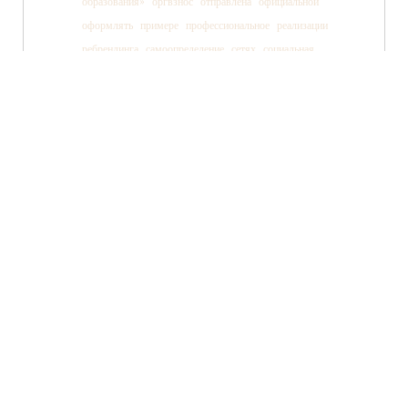
образования»
оргвзнос
отправлена
официальной
оформлять
примере
профессиональное
реализации
ребрендинга
самоопределение
сетях
социальная
социальных
ссылки
старшеклассника
статьи
страницы
танца
тв»
телеканала
технология
TWITTER
FACEBOOK
ВКОНТАКТЕ