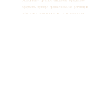
образования»
оргвзнос
отправлена
официальной
оформлять
примере
профессиональное
реализации
ребрендинга
самоопределение
сетях
социальная
социальных
ссылки
старшеклассника
статьи
страницы
танца
тв»
телеканала
технология
TWITTER
FACEBOOK
ВКОНТАКТЕ