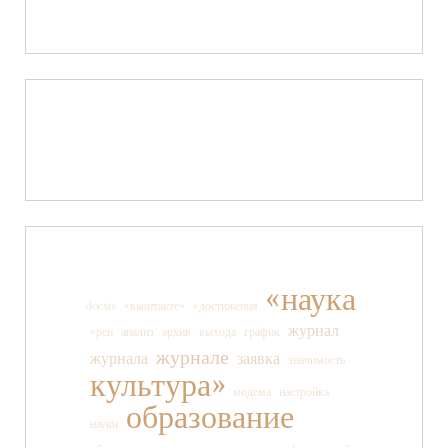
«наука
docsis
«вконтакте»
«достижения
журнал
«рен
анализ
архив
выхода
график
журнале
журнала
заявка
значимость
культура»
модема
настройка
образование
науки