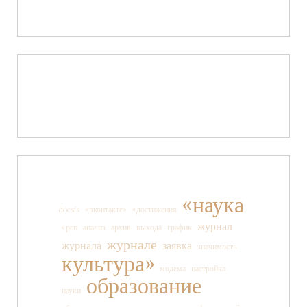
«наука
docsis
«вконтакте»
«достижения
журнал
«рен
анализ
архив
выхода
график
журнале
журнала
заявка
значимость
культура»
модема
настройка
образование
науки