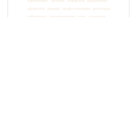
образования»
оргвзнос
отправлена
официальной
оформлять
примере
профессиональное
реализации
ребрендинга
самоопределение
сетях
социальная
социальных
ссылки
старшеклассника
статьи
страницы
танца
тв»
телеканала
технология
TWITTER
FACEBOOK
ВКОНТАКТЕ