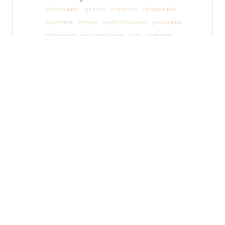
образования»
оргвзнос
отправлена
официальной
оформлять
примере
профессиональное
реализации
ребрендинга
самоопределение
сетях
социальная
социальных
ссылки
старшеклассника
статьи
страницы
танца
тв»
телеканала
технология
TWITTER
FACEBOOK
ВКОНТАКТЕ