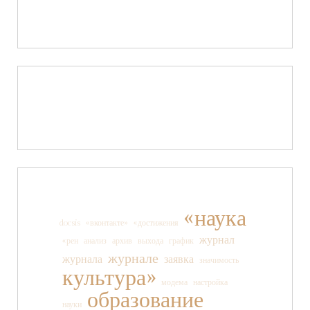
«наука
docsis
«вконтакте»
«достижения
журнал
«рен
анализ
архив
выхода
график
журнале
журнала
заявка
значимость
культура»
модема
настройка
образование
науки