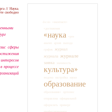
га // Наука,
ете свободно
docsis
«вконтакте»
венными
«достижения
«наука
бург
«рен
анализ
архив
выхода
изис сферы
журнал
график
остижения
журнале
журнала
 интересов
заявка
значимость
в процессе
культура»
рганизаций
модема
настройка
науки
образование
образования»
оргвзнос
отправлена
официальной
оформлять
примере
профессиональное