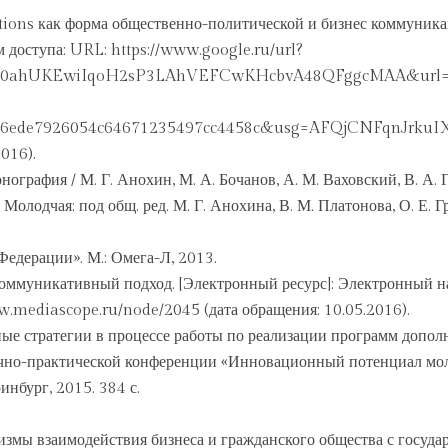
tions как форма общественно-политической и бизнес коммуника
 доступа: URL: https://www.google.ru/url?
ved=0ahUKEwiIqoH2sP3LAhVEFCwKHcbvA48QFggcMAA&ur
536ede7926054c64671235497cc4458c&usg=AFQjCNFqnJr
016).
графия / М. Г. Анохин, М. А. Бочанов, А. М. Ваховский, В. А. Г
. Молодчая; под общ. ред. М. Г. Анохина, В. М. Платонова, О. Е. 
едерации». М.: Омега-Л, 2013.
коммуникативный подход. [Электронный ресурс]: Электронный 
w.mediascope.ru/node/2045 (дата обращения: 10.05.2016).
ные стратегии в процессе работы по реализации программ допол
учно-практической конференции «Инновационный потенциал мо
инбург, 2015. 384 с.
низмы взаимодействия бизнеса и гражданского общества с государ