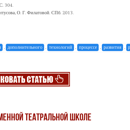
С. 304.
нтусова, О. Г. Филатовой. СПб. 2013.
я
,
дополнительного
,
технологий
,
процессе
,
развития
,
еменной театральной школе