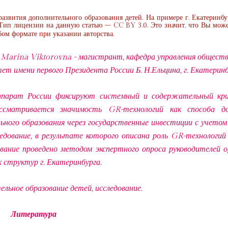
азвития дополнительного образования детей. На примере г. Екатеринбур
 Тип лицензии на данную статью – CC BY 3.0. Это значит, что Вы мож
ом формате при указании авторства.
Marina Viktorovna - магистрант, кафедра управления общест
т имени первого Президента России Б. Н.Ельцина, г. Екатерин
аппарат России фиксируют системный и содержательный кр
ассматривается значимость GR-технологий как способа д
ного образования через государственные инвестиции с учетом
едование, в результате которого описана роль GR-технологий 
ование проведено методом экспертного опроса руководителей о
х структур г. Екатеринбурга.
ельное образование детей, исследование.
Литература