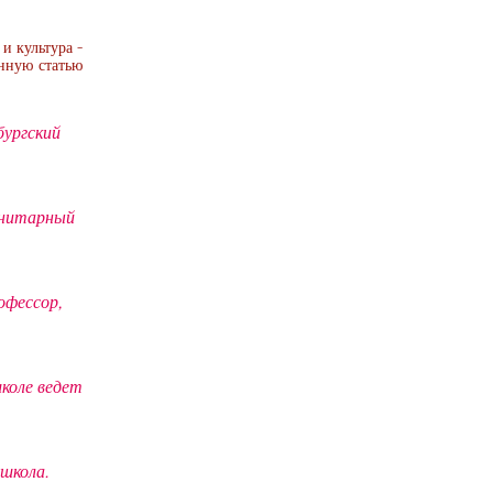
и культура -
анную статью
бургский
анитарный
офессор,
коле ведет
школа.