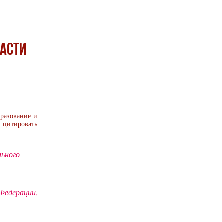
ласти
бразование и
 цитировать
льного
едерации.