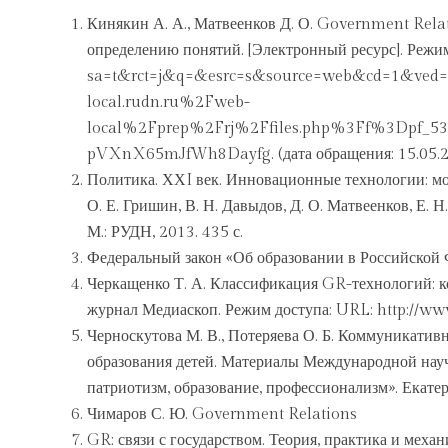
Кинякин А. А., Матвеенков Д. О. Government Rela
определению понятий. [Электронный ресурс]. Режим
sa=t&rct=j&q=&esrc=s&source=web&cd=1&
local.rudn.ru%2Fweb-
local%2Fprep%2Frj%2Ffiles.php%3Ff%3Dpf_
pVXnX65mJfWh8Dayfg. (дата обращения: 15.05.2
Политика. ХХI век. Инновационные технологии: моно
О. Е. Гришин, В. Н. Давыдов, Д. О. Матвеенков, Е. Н
М.: РУДН, 2013. 435 с.
Федеральный закон «Об образовании в Российской Ф
Черкащенко Т. А. Классификация GR-технологий: 
журнал Медиаскоп. Режим доступа: URL: http://ww
Черноскутова М. В., Потеряева О. Б. Коммуникатив
образования детей. Материалы Международной на
патриотизм, образование, профессионализм». Екатер
Чимаров С. Ю. Government Relations
GR: связи с государством. Теория, практика и меха