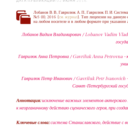
ДАТА ПУБЛИКАЦИИ
02 ИЮНЯ 2016
.
Лобанов В. В., Гаврилюк А. П., Гаврилюк П. И. Систем
№5 (8), 2016 {
см. журнал
}. Тип лицензии на данную 
на любом носителе и в любом формате при указании а
Лобанов Вадим Владимирович / Lobanov Vadim Vlad
госуд
Гаврилюк Анна Петровна / Gavriluk Anna Petrovna -
уни
Гаврилюк Петр Иванович / Gavriluk Petr Ivanovich -
Санкт-Петербургский госуд
Аннотация:
исключение важных элементов актерского м
к неорганичному действию сценического героя, при созд
Ключевые слова:
система Станиславского, действие с 