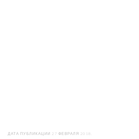
РЕГИОНАЛЬНЫЕ
ИНТЕРЕСЫ БРЯНСКОЙ
ОБЛАСТИ В АСПЕКТЕ
СТРАТЕГИИ
ЭКОНОМИЧЕСКОЙ
БЕЗОПАСНОСТИ
СТРАНЫ
ДАТА ПУБЛИКАЦИИ
27 ФЕВРАЛЯ 2018
.